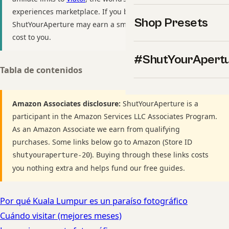
experiences marketplace. If you book through these links,
Shop Presets
ShutYourAperture may earn a small commission at no extra
cost to you.
#ShutYourApert
Tabla de contenidos
Amazon Associates disclosure:
ShutYourAperture is a
participant in the Amazon Services LLC Associates Program.
As an Amazon Associate we earn from qualifying
purchases. Some links below go to Amazon (Store ID
). Buying through these links costs
shutyouraperture-20
you nothing extra and helps fund our free guides.
Por qué Kuala Lumpur es un paraíso fotográfico
Cuándo visitar (mejores meses)