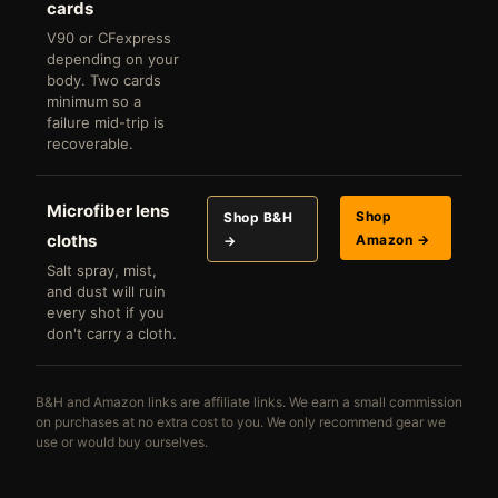
cards
V90 or CFexpress
depending on your
body. Two cards
minimum so a
failure mid-trip is
recoverable.
Microfiber lens
Shop
Shop B&H
cloths
Amazon →
→
Salt spray, mist,
and dust will ruin
every shot if you
don't carry a cloth.
B&H and Amazon links are affiliate links. We earn a small commission
on purchases at no extra cost to you. We only recommend gear we
use or would buy ourselves.