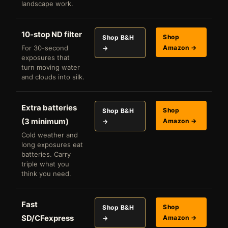
landscape work.
10-stop ND filter
Shop
Shop B&H
For 30-second
Amazon →
→
exposures that
turn moving water
and clouds into silk.
Extra batteries
Shop
Shop B&H
(3 minimum)
Amazon →
→
Cold weather and
long exposures eat
batteries. Carry
triple what you
think you need.
Fast
Shop
Shop B&H
SD/CFexpress
Amazon →
→