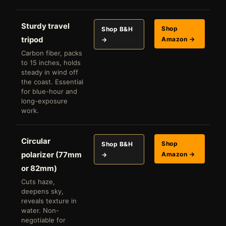
Sturdy travel
Shop
Shop B&H
tripod
Amazon →
→
Carbon fiber, packs
to 15 inches, holds
steady in wind off
the coast. Essential
for blue-hour and
long-exposure
work.
Circular
Shop
Shop B&H
polarizer (77mm
Amazon →
→
or 82mm)
Cuts haze,
deepens sky,
reveals texture in
water. Non-
negotiable for