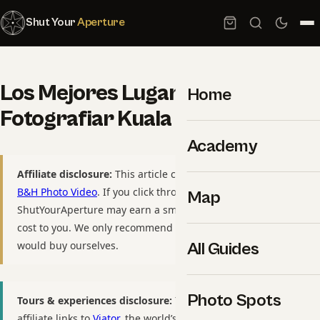
Shut Your
Aperture
Los Mejores Lugares para
Home
Fotografiar Kuala Lumpur
Academy
Affiliate disclosure:
This article contains affiliate links to
B&H Photo Video
. If you click through and purchase,
Map
ShutYourAperture may earn a small commission at no extra
cost to you. We only recommend gear we have used or
would buy ourselves.
All Guides
Photo Spots
Tours & experiences disclosure:
This guide includes
affiliate links to
Viator
, the world’s largest tour and