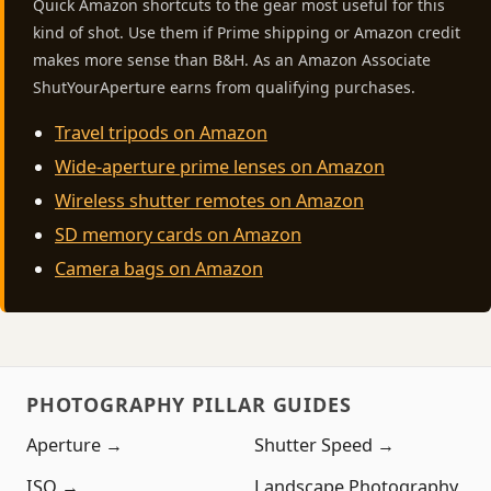
Quick Amazon shortcuts to the gear most useful for this
kind of shot. Use them if Prime shipping or Amazon credit
makes more sense than B&H. As an Amazon Associate
ShutYourAperture earns from qualifying purchases.
Travel tripods on Amazon
Wide-aperture prime lenses on Amazon
Wireless shutter remotes on Amazon
SD memory cards on Amazon
Camera bags on Amazon
PHOTOGRAPHY PILLAR GUIDES
Aperture →
Shutter Speed →
ISO →
Landscape Photography